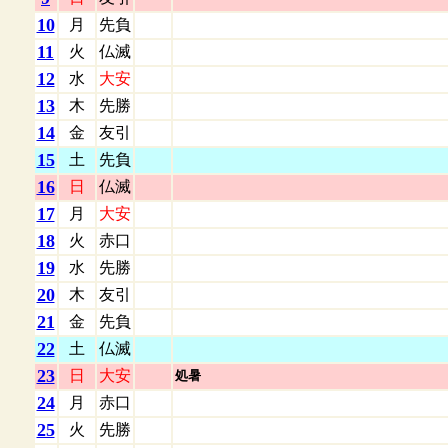
10
月
先負
11
火
仏滅
12
水
大安
13
木
先勝
14
金
友引
15
土
先負
16
日
仏滅
17
月
大安
18
火
赤口
19
水
先勝
20
木
友引
21
金
先負
22
土
仏滅
23
日
大安
処暑
24
月
赤口
25
火
先勝