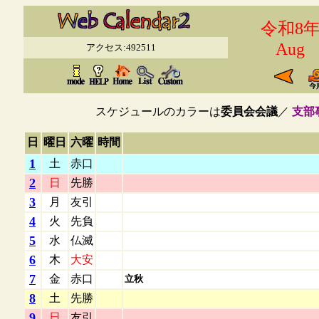
令和8
Aug
アクセス:492511
スケジュールのカラーは
委員会会議
／
支部
日
曜日
六曜
時間
1
土
赤口
2
日
先勝
3
月
友引
4
火
先負
5
水
仏滅
6
木
大安
7
金
赤口
立秋
8
土
先勝
9
日
友引