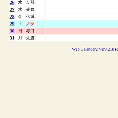
26
水
友引
27
木
先負
28
金
仏滅
29
土
大安
30
日
赤口
31
月
先勝
Web Calendar2 Ver0.21b
(