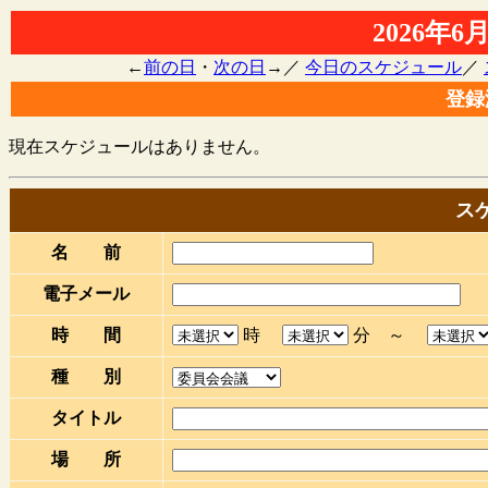
2026年
←
前の日
・
次の日
→／
今日のスケジュール
／
登録
現在スケジュールはありません。
ス
名 前
電子メール
時 間
時
分 ～
種 別
タイトル
場 所