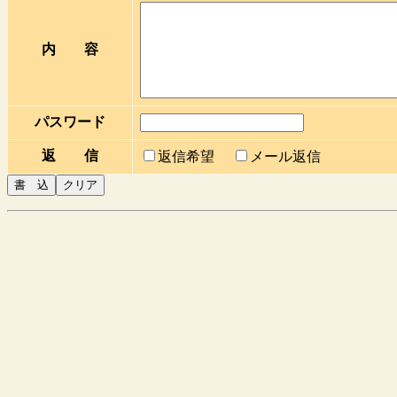
内 容
パスワード
返 信
返信希望
メール返信