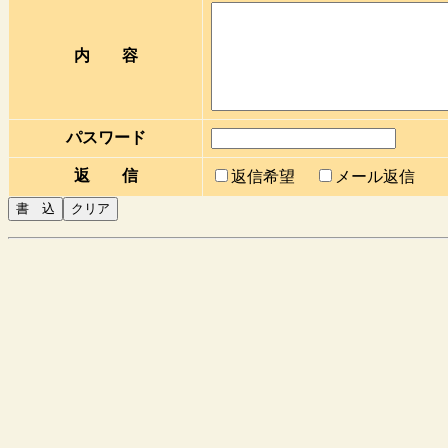
内 容
パスワード
返 信
返信希望
メール返信