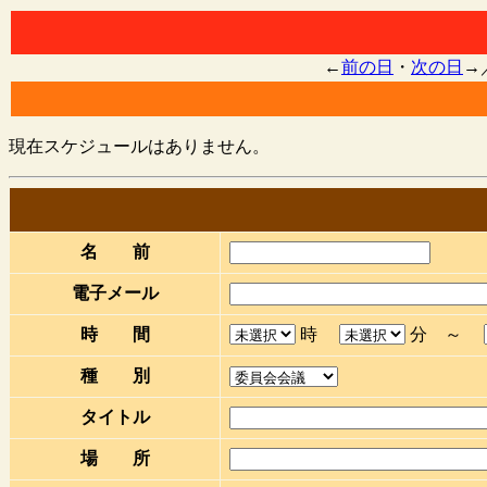
←
前の日
・
次の日
→
現在スケジュールはありません。
名 前
電子メール
時 間
時
分 ～
種 別
タイトル
場 所