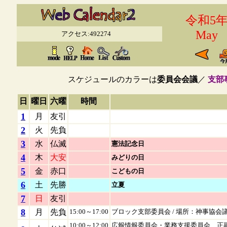
令和5
May
アクセス:492274
スケジュールのカラーは
委員会会議
／
支部
日
曜日
六曜
時間
1
月
友引
2
火
先負
3
水
仏滅
憲法記念日
4
木
大安
みどりの日
5
金
赤口
こどもの日
6
土
先勝
立夏
7
日
友引
8
月
先負
15:00～
17:00
ブロック支部委員会
/ 場所：神事協会
10:00～
12:00
広報情報委員会・業務支援委員会 正