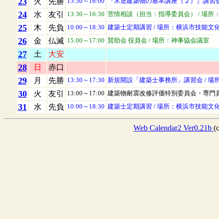
23
火
先勝
13:30～
16:00
『木造建築物の基本講座（２）』講習
24
水
友引
13:30～
16:30
苦情相談（担当：指導委員会）
/ 場所
25
木
先負
10:00～
18:30
建築士定期講習
/ 場所：横浜市技能文
26
金
仏滅
15:00～
17:00
賛助会 役員会
/ 場所：神事協会議室
27
土
大安
28
日
赤口
29
月
先勝
13:30～
17:30
新規開設「建築士事務所」講習会
/ 
30
火
友引
13:00～
17:00
建築物耐震改修評価特別委員会・専門
31
水
先負
10:00～
18:30
建築士定期講習
/ 場所：横浜市技能文
Web Calendar2 Ver0.21b
(