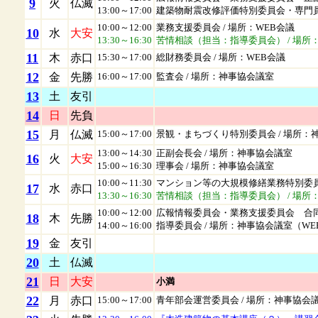
9
火
仏滅
13:00～
17:00
建築物耐震改修評価特別委員会・専門
10:00～
12:00
業務支援委員会
/ 場所：WEB会議
10
水
大安
13:30～
16:30
苦情相談（担当：指導委員会）
/ 場所
11
木
赤口
15:30～
17:00
総財務委員会
/ 場所：WEB会議
12
金
先勝
16:00～
17:00
監査会
/ 場所：神事協会議室
13
土
友引
14
日
先負
15
月
仏滅
15:00～
17:00
景観・まちづくり特別委員会
/ 場所：
13:00～
14:30
正副会長会
/ 場所：神事協会議室
16
火
大安
15:00～
16:30
理事会
/ 場所：神事協会議室
10:00～
11:30
マンション等の大規模修繕業務特別委
17
水
赤口
13:30～
16:30
苦情相談（担当：指導委員会）
/ 場所
10:00～
12:00
広報情報委員会・業務支援委員会 合
18
木
先勝
14:00～
16:00
指導委員会
/ 場所：神事協会議室（WE
19
金
友引
20
土
仏滅
21
日
大安
小満
22
月
赤口
15:00～
17:00
青年部会運営委員会
/ 場所：神事協会