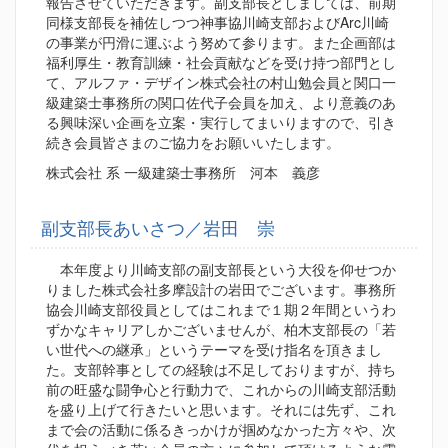
報告させていただきます。副支部長としましては、前期
同様支部長を補佐しつつ神事協川崎支部およびArc川崎
の事業が円滑に運ぶよう努めて参ります。また企画部は
福利厚生・教育訓練・社会貢献などを受け持つ部門とし
て、アルファ・デザイン株式会社の村山勉会員と関口一
級建築士事務所の関口佐代子会員を加え、より意義のあ
る興味深い企画を立案・実行してまいりますので、引き
続き会員皆さまのご協力をお願いいたします。
株式会社 系 一級建築士事務所 河本 義彦
副支部長あいさつ／岩田 崇
本年度より川崎支部の副支部長という大役を仰せつか
りました株式会社多摩設計の岩田でございます。事務所
協会川崎支部役員としてはこれまで１期２年間というわ
ずかなキャリアしかございませんが、柏木支部長の「若
い世代への継承」というテーマを受け指名を頂きまし
た。支部幹事としての経験は不足しておりますが、持ち
前の旺盛な闘争心と行動力で、これからの川崎支部活動
を盛り上げて行きたいと思います。それには先ず、これ
まで会の活動に係るきっかけが掴めなかった方々や、次