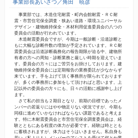
事業部長あいさつ／角田 暁彦
事業部では、木造住宅耐震・町内会館耐震・ＲＣ耐
震・市営住宅保全調査・狭あい道路・環境ユニバーサル
デザイン・建物維持保全・木材利用促進委員会の八つの
委員会の活動が行われています。
木造耐震委員会ですが、今期は一般診断・沿道診断と
もに大幅な診断件数の増加が予定されています。ＲＣ耐
震委員会は沿道診断義務化の報告期限が迫る中、建物所
有者の方への周知・診断業務と厳しい時期を迎えていま
す。委員会の方々にはご苦労をお掛けしております。建
物維持保全委員会には定期報告の業務委託が少なからず
来ています。手を上げて頂く事務所が限られております
が、多くの事務所に参加をして頂ければと思います。上
記以外の委員会の方々にも、日々の活動に感謝申し上げ
ます。
さて私の担当も２期目となり、前期の目標であったメ
ンバーの若返りにはやや物足りない状況ですが、今期も
同様に進めていかなければならない課題であると考えま
す。特に木耐震委員会と市営住宅保全調査委員会は、経
験とともにある程度の体力が必要です。経験は時ととも
に蓄積されますが、体力はそうはいきません。私自身も
若い（私よりも）メンバーのアシストを受けて何とか業