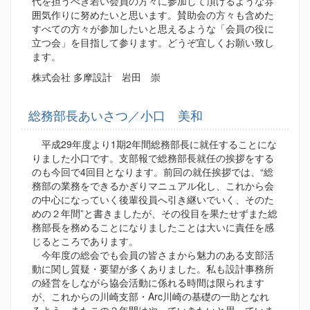
代を担うべき若い会員の方々に参加して頂けるような雰
囲気作りに努めたいと思います。賛助会の方々も含めた
すべての方々が参加したいと思えるような「会員の役に
立つ会」を目指して参ります。どうぞ宜しくお願い致し
ます。
株式会社 多摩設計 岩田 崇
総務部長あいさつ／小口 美和
平成29年度より1期2年間総務部長に就任することにな
りました小口です。支部報で総務部長就任の挨拶をする
のも今回で4回目となります。前回の就任挨拶では、“総
務部の業務をできるかぎりマニュアル化し、これから会
の中心になっていく後輩役員へ引き継いでいく、そのた
めの２年間”と書きましたが、その役目を果たせずまた総
務部長を務めることになりましたことは大いに責任を感
じるところであります。
今年度の総会でも会員の皆さまから魅力のある支部活
動に関し質疑・要望が多くありました。私も設計事務所
の経営をしながら協会活動に係れる時間は限られます
が、これからの川崎支部・Arc川崎の基礎の一助となれ