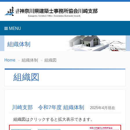
Toggle
navigati
MENU
組織体制
Home
組織体制
組織図
組織図
川崎支部 令和7年度 組織体制
2025年4月現在
組織図はクリックすると拡大表示できます。