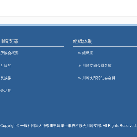
川崎支部
組織体制
務所協会概要
≫ 組織図
割と目的
≫ 川崎支部会員名簿
部長挨拶
≫ 川崎支部賛助会会員
員会活動
Copyright© 一般社団法人神奈川県建築士事務所協会川崎支部. All Rights Reserved.