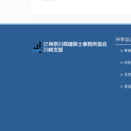
神事協
≫ 事
≫ 役
≫ 支
≫ 委